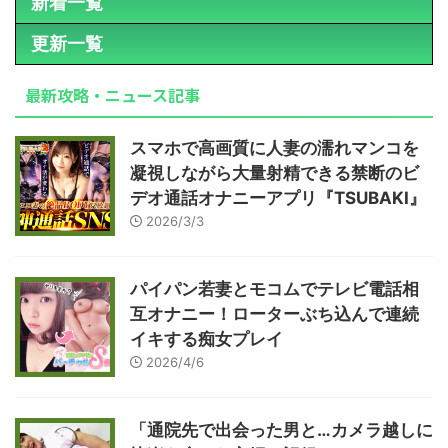
新着一覧
更新一覧
最新攻略・ニュース記事
スマホで高画質に人妻の濡れマンコを
凝視しながら大量射精できる禁断のビ
デオ通話オナニーアプリ『TSUBAKI』
2026/3/3
パイパン若妻とモコムでテレビ電話相
互オナニー！ローターぶち込んで連続
イキする痴女プレイ
2026/4/6
「通院先で出会った男と…カメラ越しに